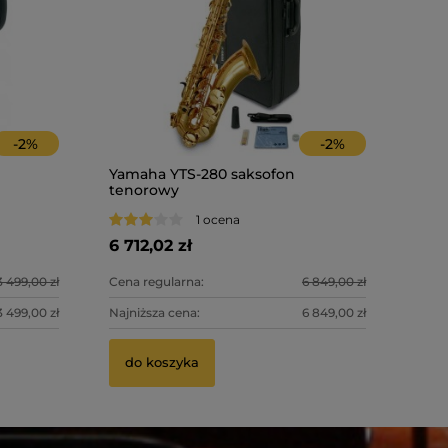
-
2
%
-
2
%
Yamaha YTS-280 saksofon
tenorowy
1 ocena
6 712,02 zł
3 499,00 zł
Cena regularna:
6 849,00 zł
3 499,00 zł
Najniższa cena:
6 849,00 zł
do koszyka