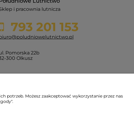
Południowe Lutnictwo
Sklep i pracownia lutnicza
793 201 153
biuro@poludniowelutnictwo.pl
ul. Pomorska 22b
32-300 Olkusz
ich potrzeb. Możesz zaakceptować wykorzystanie przez nas
zgody".