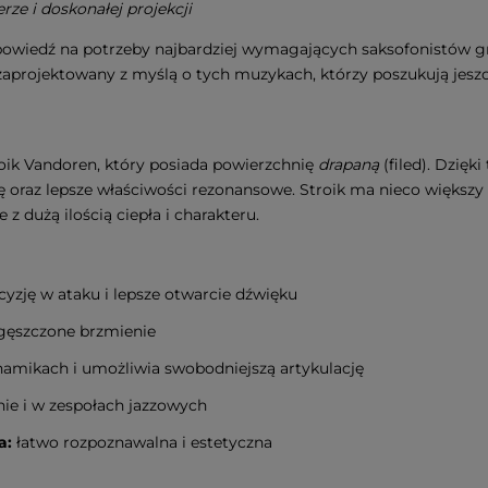
rze i doskonałej projekcji
owiedź na potrzeby najbardziej wymagających saksofonistów g
zaprojektowany z myślą o tych muzykach, którzy poszukują jeszcze
roik Vandoren, który posiada powierzchnię
drapaną
(filed). Dzię
ę oraz lepsze właściwości rezonansowe. Stroik ma nieco większy
 z dużą ilością ciepła i charakteru.
yzję w ataku i lepsze otwarcie dźwięku
zagęszczone brzmienie
amikach i umożliwia swobodniejszą artykulację
nie i w zespołach jazzowych
a:
łatwo rozpoznawalna i estetyczna