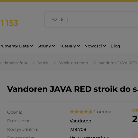
1 153
trumenty Dęte
Struny
Futerały
Nowości
Blog
ia do saksofonu
Stroiki
Stroiki do tenoru
Vandoren JAVA RED s
Vandoren JAVA RED stroik do 
CE
1 ocena
Ocena:
2
Producent:
Vandoren
Kod produktu:
739.708