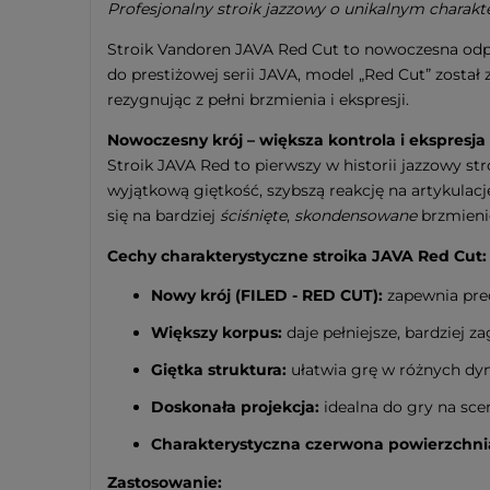
Profesjonalny stroik jazzowy o unikalnym charakte
Stroik Vandoren JAVA Red Cut to nowoczesna odp
do prestiżowej serii JAVA, model „Red Cut” został 
rezygnując z pełni brzmienia i ekspresji.
Nowoczesny krój – większa kontrola i ekspresja
Stroik JAVA Red to pierwszy w historii jazzowy st
wyjątkową giętkość, szybszą reakcję na artykulacj
się na bardziej
ściśnięte
,
skondensowane
brzmienie
Cechy charakterystyczne stroika JAVA Red Cut:
Nowy krój (FILED - RED CUT):
zapewnia prec
Większy korpus:
daje pełniejsze, bardziej 
Giętka struktura:
ułatwia grę w różnych dyn
Doskonała projekcja:
idealna do gry na sce
Charakterystyczna czerwona powierzchni
Zastosowanie: