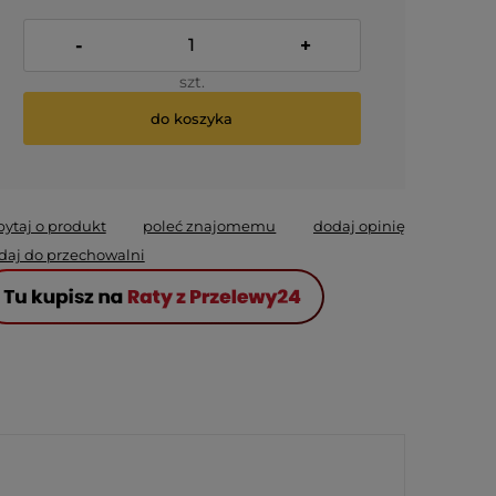
-
+
szt.
do koszyka
pytaj o produkt
poleć znajomemu
dodaj opinię
daj do przechowalni