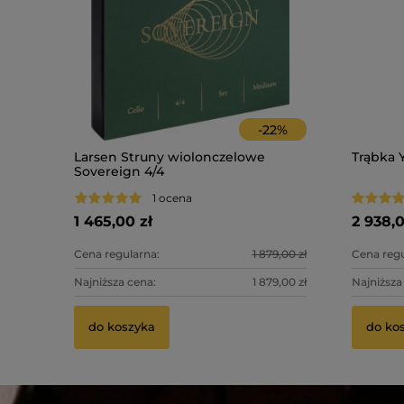
-
22
%
Larsen Struny wiolonczelowe
Trąbka 
Sovereign 4/4
1 ocena
1 465,00 zł
2 938,0
Cena regularna:
1 879,00 zł
Cena regu
Najniższa cena:
1 879,00 zł
Najniższa
do koszyka
do ko