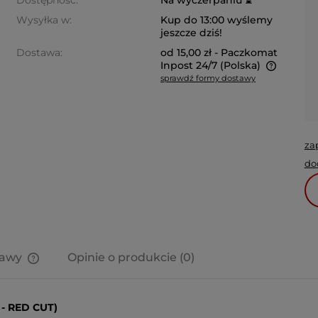
Dostępność:
Na wyczerpaniu ⌛
Wysyłka w:
Kup do 13:00 wyślemy
jeszcze dziś!
Dostawa:
od 15,00 zł
- Paczkomat
Inpost 24/7
(Polska)
sprawdź formy dostawy
Cena nie zawiera ewentualnych
kosztów płatności
za
do
tawy
Opinie o produkcie (0)
Cena nie zawiera ewentualnych
kosztów płatności
 - RED CUT)