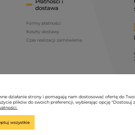
Płatności i
dostawa
Formy płatności
Koszty dostawy
Czas realizacji zamówienia
awne działanie strony i pomagają nam dostosować ofertę do Two
życie plików do swoich preferencji, wybierając opcję "Dostosuj 
watności.
ptuj wszystkie