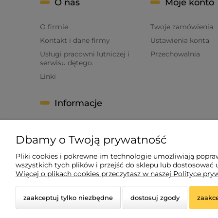
O nas
Moje konto
O firmie
Twoje zamówienia
Kontakt i dane firmy
Ustawienia konta
Usługi pracowni lutniczej i
Przechowalnia
serwisu dętego.
Linki
Informacje
Polityka prywatności
Dbamy o Twoją prywatność
Regulamin
Zwroty i reklamacje
Pliki cookies i pokrewne im technologie umożliwiają popr
wszystkich tych plików i przejść do sklepu lub dostosować u
->Formularz zwrotu
Więcej o plikach cookies przeczytasz w naszej Polityce pry
zaakceptuj tylko niezbędne
dostosuj zgody
zaakce