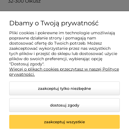
32-300 Olkusz
O nas
Dbamy o Twoją prywatność
Pliki cookies i pokrewne im technologie umożliwiają
Moje konto
poprawne działanie strony i pomagają nam
dostosować ofertę do Twoich potrzeb. Możesz
zaakceptować wykorzystanie przez nas wszystkich
Płatności i dostawa
tych plików i przejść do sklepu lub dostosować użycie
plików do swoich preferencji, wybierając opcję
"Dostosuj zgody".
Więcej o plikach cookies przeczytasz w naszej Polityce
Informacje
prywatności.
zaakceptuj tylko niezbędne
dostosuj zgody
zaakceptuj wszystkie