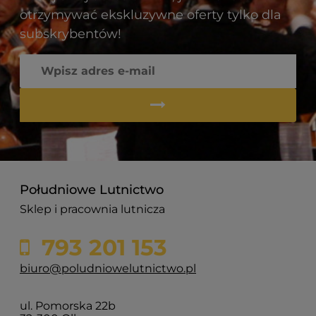
otrzymywać ekskluzywne oferty tylko dla
subskrybentów!
Południowe Lutnictwo
Sklep i pracownia lutnicza
793 201 153
biuro@poludniowelutnictwo.pl
ul. Pomorska 22b