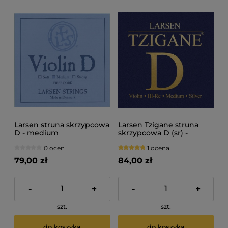
Larsen struna skrzypcowa
Larsen Tzigane struna
D - medium
skrzypcowa D (sr) -
medium
0 ocen
1 ocena
79,00 zł
84,00 zł
-
+
-
+
szt.
szt.
do koszyka
do koszyka