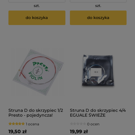
szt.
szt.
do koszyka
do koszyka
Struna D do skrzypiec 1/2
Struna D do skrzypiec 4/4
Presto - pojedyncza!
EGUALE ŚWIEŻE
1 ocena
0 ocen
19,50 zł
19,99 zł