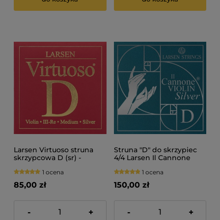
Larsen Virtuoso struna
Struna "D" do skrzypiec
skrzypcowa D (sr) -
4/4 Larsen Il Cannone
medium
Silver
1 ocena
1 ocena
85,00 zł
150,00 zł
-
+
-
+