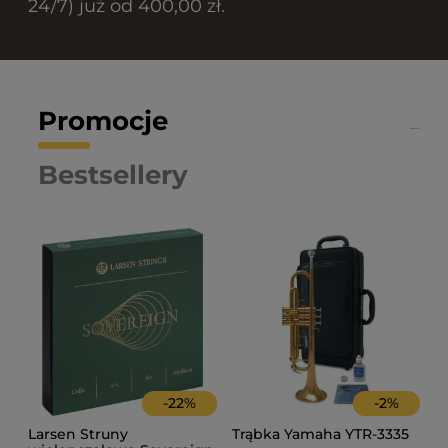
24/7) już od 400,00 zł.
Promocje
Bestsellery
-
22
%
-
2
%
Larsen Struny
Trąbka Yamaha YTR-3335