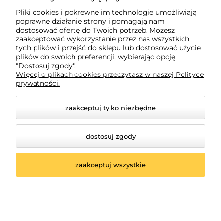
Pliki cookies i pokrewne im technologie umożliwiają
Moje konto
poprawne działanie strony i pomagają nam
dostosować ofertę do Twoich potrzeb. Możesz
zaakceptować wykorzystanie przez nas wszystkich
Płatności i dostawa
tych plików i przejść do sklepu lub dostosować użycie
plików do swoich preferencji, wybierając opcję
"Dostosuj zgody".
Więcej o plikach cookies przeczytasz w naszej Polityce
Informacje
prywatności.
zaakceptuj tylko niezbędne
dostosuj zgody
zaakceptuj wszystkie
© 2026 poludniowelutnictwo.pl. Wszelkie prawa
zastrzeżone.
Styl graficzny ShopGadget.pl
Sklep internetowy Shoper.pl
Opcje
przeglądania