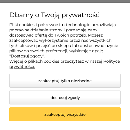
O nas
Dbamy o Twoją prywatność
Pliki cookies i pokrewne im technologie umożliwiają
Moje konto
poprawne działanie strony i pomagają nam
dostosować ofertę do Twoich potrzeb. Możesz
zaakceptować wykorzystanie przez nas wszystkich
tych plików i przejść do sklepu lub dostosować użycie
Płatności i dostawa
plików do swoich preferencji, wybierając opcję
"Dostosuj zgody".
Więcej o plikach cookies przeczytasz w naszej Polityce
Informacje
prywatności.
zaakceptuj tylko niezbędne
dostosuj zgody
zaakceptuj wszystkie
© 2026 poludniowelutnictwo.pl. Wszelkie prawa
zastrzeżone.