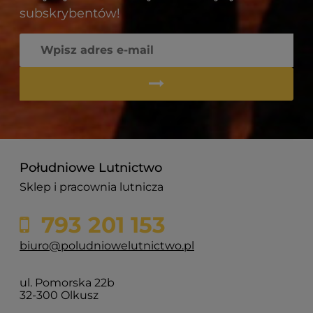
subskrybentów!
Południowe Lutnictwo
Sklep i pracownia lutnicza
793 201 153
biuro@poludniowelutnictwo.pl
ul. Pomorska 22b
32-300 Olkusz