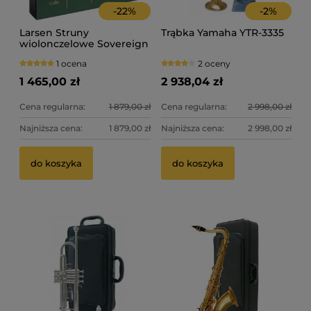
-
22
%
-
2
%
Larsen Struny
Trąbka Yamaha YTR-3335
wiolonczelowe Sovereign
4/4
1 ocena
2 oceny
1 465,00 zł
2 938,04 zł
Cena regularna:
1 879,00 zł
Cena regularna:
2 998,00 zł
Najniższa cena:
1 879,00 zł
Najniższa cena:
2 998,00 zł
Pasek na nóżke do wiolonczeli - długi, regulowany!
Fl
do koszyka
do koszyka
LJF
4 oceny
34,99 zł
39
do koszyka