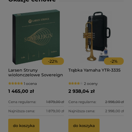
-
22
%
-
2
%
Larsen Struny
Trąbka Yamaha YTR-3335
wiolonczelowe Sovereign
4/4
1 ocena
2 oceny
1 465,00 zł
2 938,04 zł
Cena regularna:
1 879,00 zł
Cena regularna:
2 998,00 zł
Najniższa cena:
1 879,00 zł
Najniższa cena:
2 998,00 zł
do koszyka
do koszyka