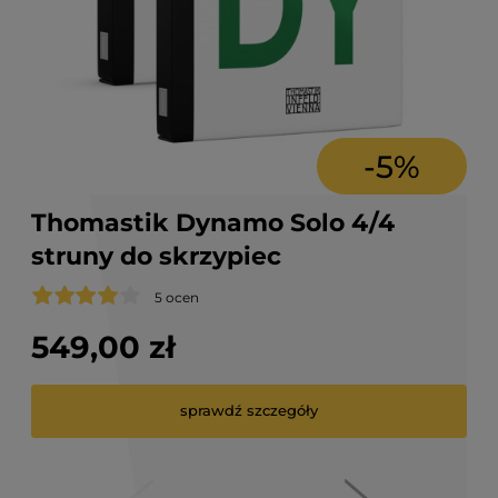
-
5
%
5 ocen
549,00 zł
699,
3 
12
4
6
sprawdź szczegóły