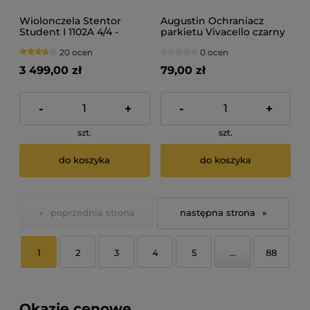
Wiolonczela Stentor
Augustin Ochraniacz
Student I 1102A 4/4 -
parkietu Vivacello czarny
zestaw
20 ocen
0 ocen
3 499,00 zł
79,00 zł
-
+
-
+
szt.
szt.
do koszyka
do koszyka
«
»
1
2
3
4
5
...
88
Okazje cenowe