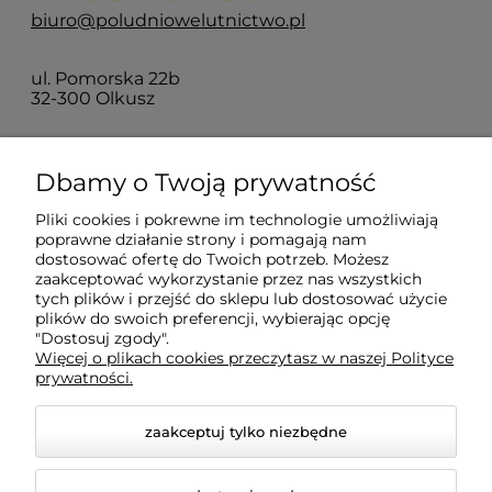
biuro@poludniowelutnictwo.pl
ul. Pomorska 22b
32-300 Olkusz
O nas
Dbamy o Twoją prywatność
Pliki cookies i pokrewne im technologie umożliwiają
Moje konto
poprawne działanie strony i pomagają nam
dostosować ofertę do Twoich potrzeb. Możesz
zaakceptować wykorzystanie przez nas wszystkich
tych plików i przejść do sklepu lub dostosować użycie
Płatności i dostawa
plików do swoich preferencji, wybierając opcję
"Dostosuj zgody".
Więcej o plikach cookies przeczytasz w naszej Polityce
Informacje
prywatności.
zaakceptuj tylko niezbędne