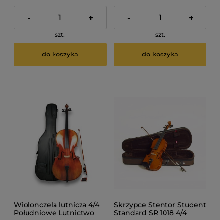
-
+
-
+
szt.
szt.
do koszyka
do koszyka
Wiolonczela lutnicza 4/4
Skrzypce Stentor Student
Południowe Lutnictwo
Standard SR 1018 4/4