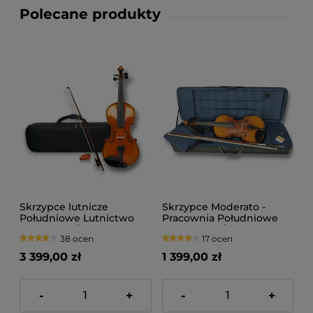
Polecane produkty
Skrzypce lutnicze
Skrzypce Moderato -
Południowe Lutnictwo
Pracownia Południowe
Concerto 4/4
Lutnictwo 3/4
38 ocen
17 ocen
3 399,00 zł
1 399,00 zł
-
+
-
+