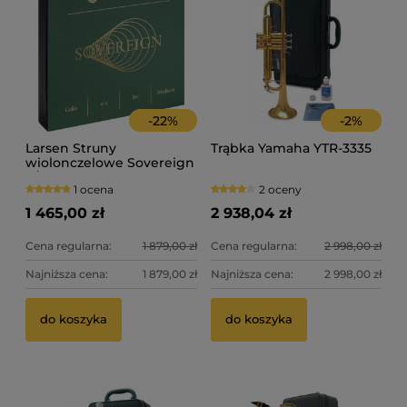
-
22
%
-
2
%
Larsen Struny
Trąbka Yamaha YTR-3335
wiolonczelowe Sovereign
4/4
1 ocena
2 oceny
1 465,00 zł
2 938,04 zł
Cena regularna:
1 879,00 zł
Cena regularna:
2 998,00 zł
Najniższa cena:
1 879,00 zł
Najniższa cena:
2 998,00 zł
do koszyka
do koszyka