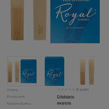
0 ocen
Ocena:
Producent:
D'Addario
Kod produktu:
RKB1015