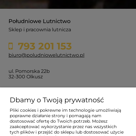
Południowe Lutnictwo
Sklep i pracownia lutnicza
793 201 153
biuro@poludniowelutnictwo.pl
ul. Pomorska 22b
32-300 Olkusz
O nas
Dbamy o Twoją prywatność
Pliki cookies i pokrewne im technologie umożliwiają
Moje konto
poprawne działanie strony i pomagają nam
dostosować ofertę do Twoich potrzeb. Możesz
zaakceptować wykorzystanie przez nas wszystkich
tych plików i przejść do sklepu lub dostosować użycie
Płatności i dostawa