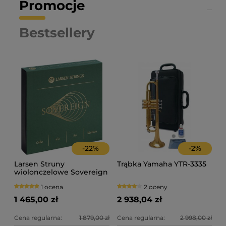
Promocje
Bestsellery
-
22
%
-
2
%
Larsen Struny
Trąbka Yamaha YTR-3335
wiolonczelowe Sovereign
4/4
1 ocena
2 oceny
1 465,00 zł
2 938,04 zł
Cena regularna:
1 879,00 zł
Cena regularna:
2 998,00 zł