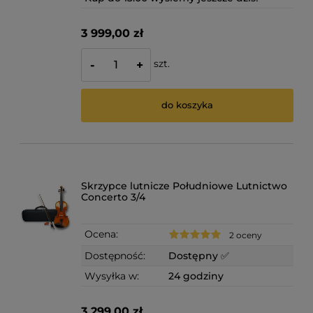
3 999,00 zł
szt.
-
+
do koszyka
Skrzypce lutnicze Południowe Lutnictwo
Concerto 3/4
Ocena:
2 oceny
Dostępność:
Dostępny ✅
Wysyłka w:
24 godziny
3 299,00 zł