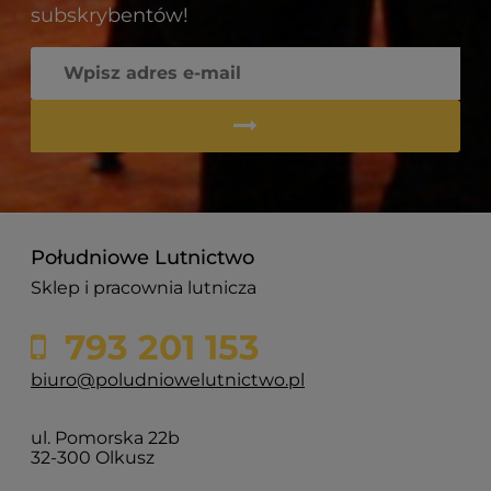
subskrybentów!
Południowe Lutnictwo
Sklep i pracownia lutnicza
793 201 153
biuro@poludniowelutnictwo.pl
ul. Pomorska 22b
32-300 Olkusz