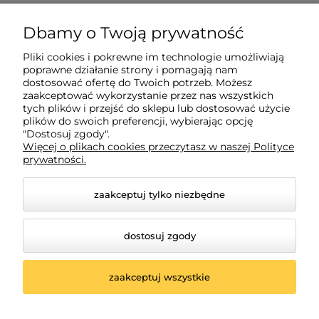
O nas
Dbamy o Twoją prywatność
Pliki cookies i pokrewne im technologie umożliwiają
Moje konto
poprawne działanie strony i pomagają nam
dostosować ofertę do Twoich potrzeb. Możesz
zaakceptować wykorzystanie przez nas wszystkich
Płatności i dostawa
tych plików i przejść do sklepu lub dostosować użycie
plików do swoich preferencji, wybierając opcję
"Dostosuj zgody".
Więcej o plikach cookies przeczytasz w naszej Polityce
Informacje
prywatności.
zaakceptuj tylko niezbędne
dostosuj zgody
zaakceptuj wszystkie
© 2026 poludniowelutnictwo.pl. Wszelkie prawa
zastrzeżone.