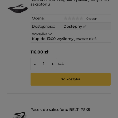
Neotech Soft - regular - pasek / smycz do
saksofonu
Ocena:
0 ocen
Dostępność:
Dostępny ✅
Wysyłka w:
Kup do 13:00 wyślemy jeszcze dziś!
116,00 zł
szt.
-
+
do koszyka
Pasek do saksofonu BELTI PSX5