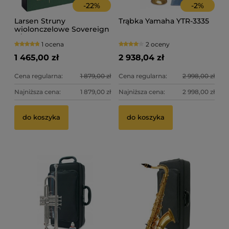
-
22
%
-
2
%
Larsen Struny
Trąbka Yamaha YTR-3335
wiolonczelowe Sovereign
4/4
1 ocena
2 oceny
1 465,00 zł
2 938,04 zł
Cena regularna:
1 879,00 zł
Cena regularna:
2 998,00 zł
Najniższa cena:
1 879,00 zł
Najniższa cena:
2 998,00 zł
Pasek na nóżke do wiolonczeli - długi, regulowany!
Fl
do koszyka
do koszyka
LJF
4 oceny
34,99 zł
39
do koszyka