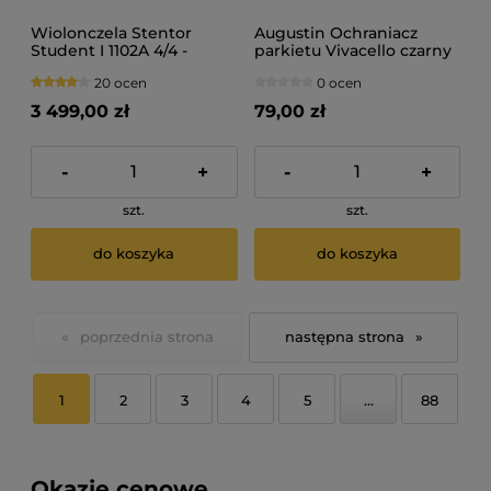
Wiolonczela Stentor
Augustin Ochraniacz
Student I 1102A 4/4 -
parkietu Vivacello czarny
zestaw
20 ocen
0 ocen
3 499,00 zł
79,00 zł
-
+
-
+
szt.
szt.
do koszyka
do koszyka
«
»
1
2
3
4
5
...
88
Okazje cenowe