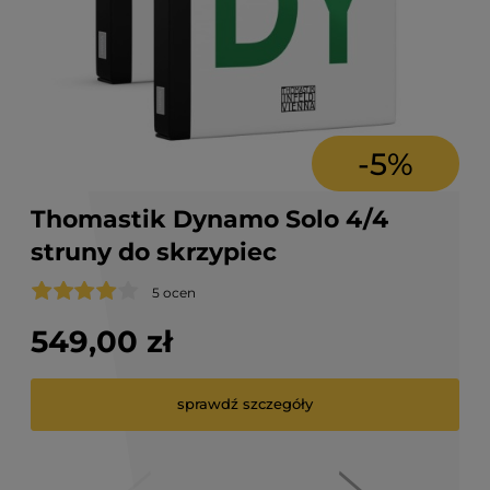
-
5
%
5 ocen
549,00 zł
699,
3 
12
4
6
sprawdź szczegóły