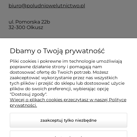
biuro@poludniowelutnictwo.pl
ul. Pomorska 22b
32-300 Olkusz
O nas
Dbamy o Twoją prywatność
Pliki cookies i pokrewne im technologie umożliwiają
Moje konto
poprawne działanie strony i pomagają nam
dostosować ofertę do Twoich potrzeb. Możesz
zaakceptować wykorzystanie przez nas wszystkich
tych plików i przejść do sklepu lub dostosować użycie
Płatności i dostawa
plików do swoich preferencji, wybierając opcję
"Dostosuj zgody".
Więcej o plikach cookies przeczytasz w naszej Polityce
Informacje
prywatności.
zaakceptuj tylko niezbędne