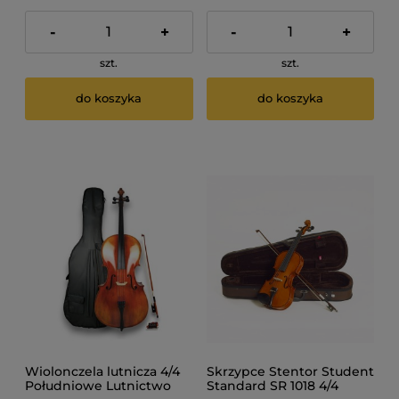
-
+
-
+
szt.
szt.
do koszyka
do koszyka
Wiolonczela lutnicza 4/4
Skrzypce Stentor Student
Południowe Lutnictwo
Standard SR 1018 4/4