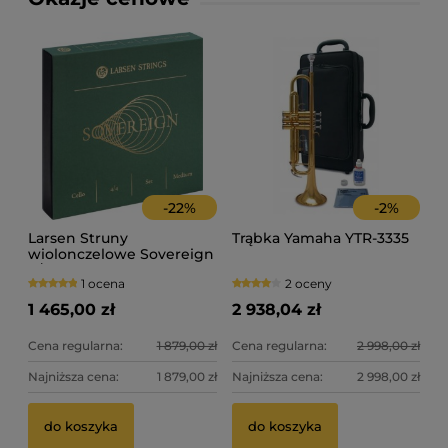
-
22
%
-
2
%
Larsen Struny
Trąbka Yamaha YTR-3335
wiolonczelowe Sovereign
4/4
1 ocena
2 oceny
1 465,00 zł
2 938,04 zł
Cena regularna:
1 879,00 zł
Cena regularna:
2 998,00 zł
Najniższa cena:
1 879,00 zł
Najniższa cena:
2 998,00 zł
do koszyka
do koszyka