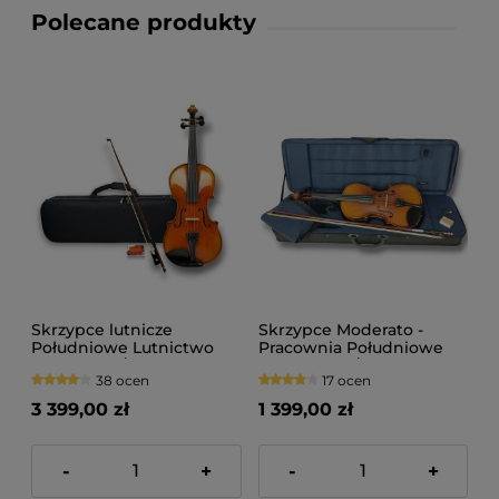
Polecane produkty
Skrzypce lutnicze
Skrzypce Moderato -
Południowe Lutnictwo
Pracownia Południowe
Concerto 4/4
Lutnictwo 3/4
38 ocen
17 ocen
3 399,00 zł
1 399,00 zł
-
+
-
+