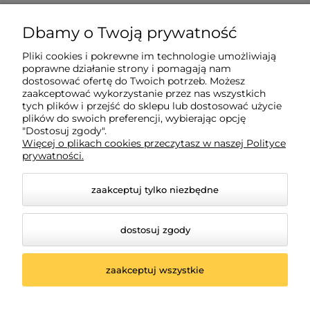
O nas
Dbamy o Twoją prywatność
Pliki cookies i pokrewne im technologie umożliwiają
Moje konto
poprawne działanie strony i pomagają nam
dostosować ofertę do Twoich potrzeb. Możesz
zaakceptować wykorzystanie przez nas wszystkich
Płatności i dostawa
tych plików i przejść do sklepu lub dostosować użycie
plików do swoich preferencji, wybierając opcję
"Dostosuj zgody".
Więcej o plikach cookies przeczytasz w naszej Polityce
Informacje
prywatności.
zaakceptuj tylko niezbędne
dostosuj zgody
zaakceptuj wszystkie
© 2026 poludniowelutnictwo.pl. Wszelkie prawa
zastrzeżone.