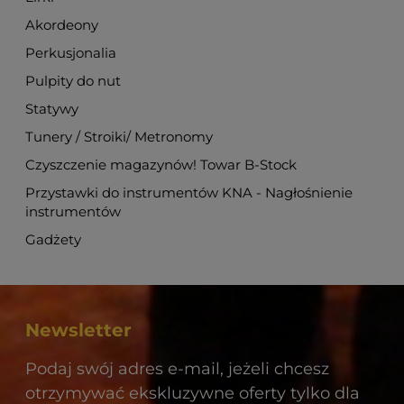
Akordeony
Perkusjonalia
Pulpity do nut
Statywy
Tunery / Stroiki/ Metronomy
Czyszczenie magazynów! Towar B-Stock
Przystawki do instrumentów KNA - Nagłośnienie
instrumentów
Gadżety
Newsletter
Podaj swój adres e-mail, jeżeli chcesz
otrzymywać ekskluzywne oferty tylko dla