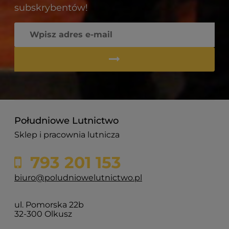
subskrybentów!
Południowe Lutnictwo
Sklep i pracownia lutnicza
793 201 153
biuro@poludniowelutnictwo.pl
ul. Pomorska 22b
32-300 Olkusz